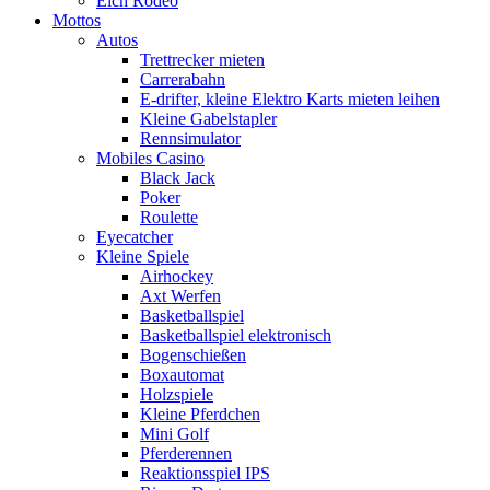
Elch Rodeo
Mottos
Autos
Trettrecker mieten
Carrerabahn
E-drifter, kleine Elektro Karts mieten leihen
Kleine Gabelstapler
Rennsimulator
Mobiles Casino
Black Jack
Poker
Roulette
Eyecatcher
Kleine Spiele
Airhockey
Axt Werfen
Basketballspiel
Basketballspiel elektronisch
Bogenschießen
Boxautomat
Holzspiele
Kleine Pferdchen
Mini Golf
Pferderennen
Reaktionsspiel IPS