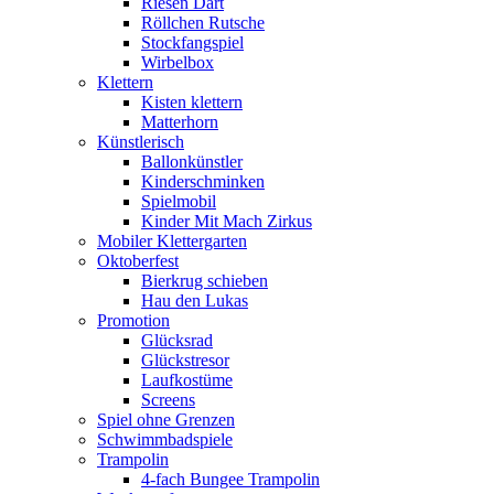
Riesen Dart
Röllchen Rutsche
Stockfangspiel
Wirbelbox
Klettern
Kisten klettern
Matterhorn
Künstlerisch
Ballonkünstler
Kinderschminken
Spielmobil
Kinder Mit Mach Zirkus
Mobiler Klettergarten
Oktoberfest
Bierkrug schieben
Hau den Lukas
Promotion
Glücksrad
Glückstresor
Laufkostüme
Screens
Spiel ohne Grenzen
Schwimmbadspiele
Trampolin
4-fach Bungee Trampolin