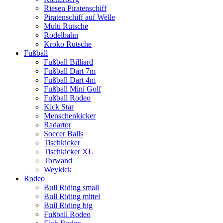
Riesen Piratenschiff
Piratenschiff auf Welle
Multi Rutsche
Rodelbahn
Kroko Rutsche
Fußball
Fußball Billiard
Fußball Dart 7m
Fußball Dart 4m
Fußball Mini Golf
Fußball Rodeo
Kick Star
Menschenkicker
Radartor
Soccer Balls
Tischkicker
Tischkicker XL
Torwand
Weykick
Rodeo
Bull Riding small
Bull Riding mittel
Bull Riding big
Fußball Rodeo