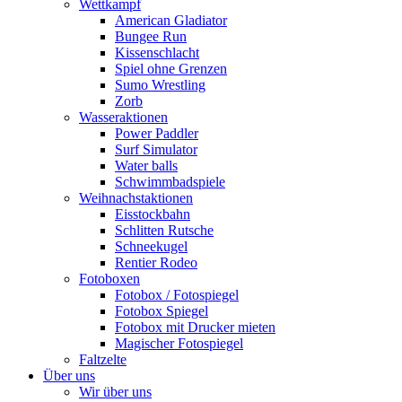
Wettkampf
American Gladiator
Bungee Run
Kissenschlacht
Spiel ohne Grenzen
Sumo Wrestling
Zorb
Wasseraktionen
Power Paddler
Surf Simulator
Water balls
Schwimmbadspiele
Weihnachstaktionen
Eisstockbahn
Schlitten Rutsche
Schneekugel
Rentier Rodeo
Fotoboxen
Fotobox / Fotospiegel
Fotobox Spiegel
Fotobox mit Drucker mieten
Magischer Fotospiegel
Faltzelte
Über uns
Wir über uns