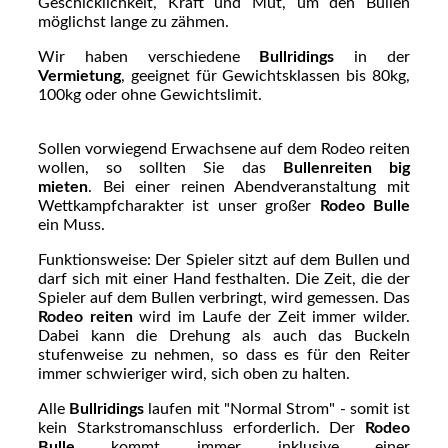
Geschicklichkeit, Kraft und Mut, um den Bullen
möglichst lange zu zähmen.
Wir haben verschiedene
Bullridings
in der
Vermietung
, geeignet für Gewichtsklassen bis 80kg,
100kg oder ohne Gewichtslimit.
Sollen vorwiegend Erwachsene auf dem Rodeo reiten
wollen, so sollten Sie das
Bullenreiten big
mieten
. Bei einer reinen Abendveranstaltung mit
Wettkampfcharakter ist unser großer
Rodeo Bulle
ein Muss.
Funktionsweise: Der Spieler sitzt auf dem Bullen und
darf sich mit einer Hand festhalten. Die Zeit, die der
Spieler auf dem Bullen verbringt, wird gemessen. Das
Rodeo reiten
wird im Laufe der Zeit immer wilder.
Dabei kann die Drehung als auch das Buckeln
stufenweise zu nehmen, so dass es für den Reiter
immer schwieriger wird, sich oben zu halten.
Alle
Bullridings
laufen mit "Normal Strom" - somit ist
kein Starkstromanschluss erforderlich. Der
Rodeo
Bulle
kommt immer inklusive einer